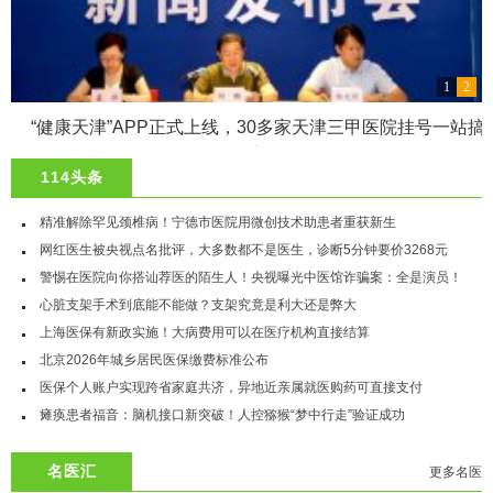
1
2
“健康天津”APP正式上线，30多家天津三甲医院挂号一站搞
定
114头条
精准解除罕见颈椎病！宁德市医院用微创技术助患者重获新生
网红医生被央视点名批评，大多数都不是医生，诊断5分钟要价3268元
警惕在医院向你搭讪荐医的陌生人！央视曝光中医馆诈骗案：全是演员！
心脏支架手术到底能不能做？支架究竟是利大还是弊大
上海医保有新政实施！大病费用可以在医疗机构直接结算
北京2026年城乡居民医保缴费标准公布
医保个人账户实现跨省家庭共济，异地近亲属就医购药可直接支付
瘫痪患者福音：脑机接口新突破！人控猕猴“梦中行走”验证成功
名医汇
更多名医