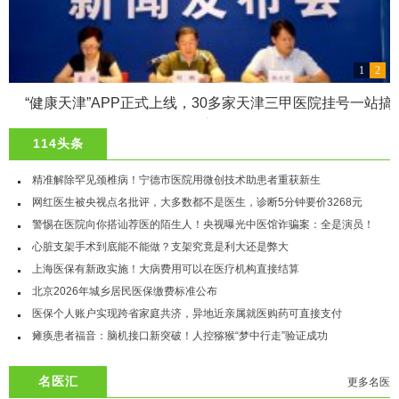
1
2
“健康天津”APP正式上线，30多家天津三甲医院挂号一站搞
定
114头条
精准解除罕见颈椎病！宁德市医院用微创技术助患者重获新生
网红医生被央视点名批评，大多数都不是医生，诊断5分钟要价3268元
警惕在医院向你搭讪荐医的陌生人！央视曝光中医馆诈骗案：全是演员！
心脏支架手术到底能不能做？支架究竟是利大还是弊大
上海医保有新政实施！大病费用可以在医疗机构直接结算
北京2026年城乡居民医保缴费标准公布
医保个人账户实现跨省家庭共济，异地近亲属就医购药可直接支付
瘫痪患者福音：脑机接口新突破！人控猕猴“梦中行走”验证成功
名医汇
更多名医