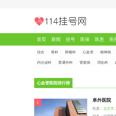
首页
新闻
挂号
医保
医患
疾
综合
骨科
肿瘤科
心血管
精神病
内分泌科
普通外科
肾脏病
消化科
心血管医院排行榜
阜外医院
1
性质：
北京市