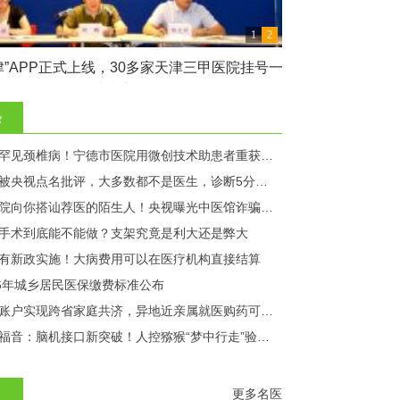
1
2
津”APP正式上线，30多家天津三甲医院挂号一
近10% 的死亡
站搞定
条
精准解除罕见颈椎病！宁德市医院用微创技术助患者重获新生
网红医生被央视点名批评，大多数都不是医生，诊断5分钟要价3268元
警惕在医院向你搭讪荐医的陌生人！央视曝光中医馆诈骗案：全是演员！
手术到底能不能做？支架究竟是利大还是弊大
有新政实施！大病费用可以在医疗机构直接结算
26年城乡居民医保缴费标准公布
医保个人账户实现跨省家庭共济，异地近亲属就医购药可直接支付
瘫痪患者福音：脑机接口新突破！人控猕猴“梦中行走”验证成功
更多名医