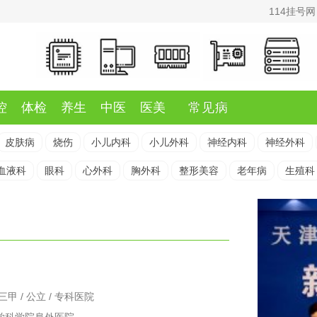
114挂号网
控
体检
养生
中医
医美
常见病
皮肤病
烧伤
小儿内科
小儿外科
神经内科
神经外科
血液科
眼科
心外科
胸外科
整形美容
老年病
生殖科
三甲 / 公立 / 专科医院