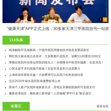
1
2
“健康天津”APP正式上线，30多家天津三甲医院挂号一站搞
定
114头条
精准解除罕见颈椎病！宁德市医院用微创技术助患者重获新生
网红医生被央视点名批评，大多数都不是医生，诊断5分钟要价3268元
警惕在医院向你搭讪荐医的陌生人！央视曝光中医馆诈骗案：全是演员！
心脏支架手术到底能不能做？支架究竟是利大还是弊大
上海医保有新政实施！大病费用可以在医疗机构直接结算
北京2026年城乡居民医保缴费标准公布
医保个人账户实现跨省家庭共济，异地近亲属就医购药可直接支付
瘫痪患者福音：脑机接口新突破！人控猕猴“梦中行走”验证成功
名医汇
更多名医