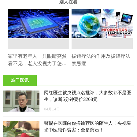
别人在看
家里有老年人一只眼睛突然
拔罐疗法的作用及拔罐疗法
看不见，老人没视力了怎么
禁忌症
办
热门医讯
网红医生被央视点名批评，大多数都不是医
生，诊断5分钟要价3268元
04月14日
警惕在医院向你搭讪荐医的陌生人！央视曝
光中医馆诈骗案：全是演员！