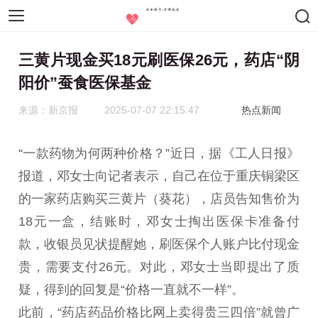
智慧医疗
医疗设备
药物器械
三黄片现金买18元刷医保26元，药店“阴
阳价”蚕食医保基金
来源：新京报
2025-07-07 22:15:47
热点新闻
“一款药物为何两种价格？”近日，据《工人日报》
报道，邓女士向记者表示，自己在位于重庆铜梁区
的一家药店购买三黄片（葵花），店员告知售价为
18元一盒，结账时，邓女士掏出医保卡准备付
款，收银员见状提醒她，刷医保个人账户比付现金
贵，需要支付26元。对此，邓女士当即提出了质
疑，得到的回复是“价格一直就不一样”。
此前，“药店药品价格比网上卖得贵三四倍”就曾广