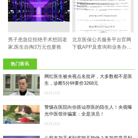
男子患急症拒绝手术想回老
北京医保公共服务平台官网
家,医生自掏3万元也要救
下载APP及查询和业务办理
指南
热门医讯
网红医生被央视点名批评，大多数都不是医
生，诊断5分钟要价3268元
04月14日
警惕在医院向你搭讪荐医的陌生人！央视曝
光中医馆诈骗案：全是演员！
04月14日
心脏支架手术到底能不能做？支架究竟是利