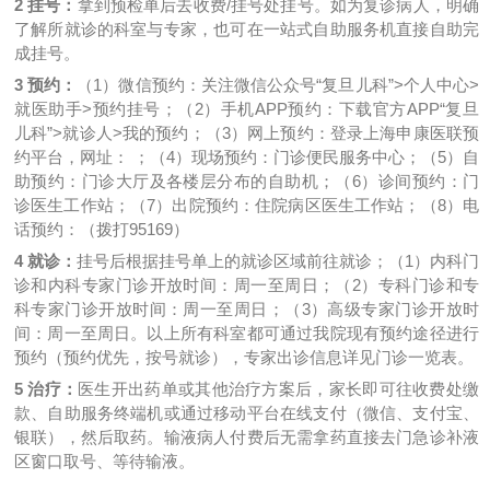
2 挂号：
拿到预检单后去收费/挂号处挂号。如为复诊病人，明确
了解所就诊的科室与专家，也可在一站式自助服务机直接自助完
成挂号。
3 预约：
（1）微信预约：关注微信公众号“复旦儿科”>个人中心>
就医助手>预约挂号；（2）手机APP预约：下载官方APP“复旦
儿科”>就诊人>我的预约；（3）网上预约：登录上海申康医联预
约平台，网址： ；（4）现场预约：门诊便民服务中心；（5）自
助预约：门诊大厅及各楼层分布的自助机；（6）诊间预约：门
诊医生工作站；（7）出院预约：住院病区医生工作站；（8）电
话预约：（拨打95169）
4 就诊：
挂号后根据挂号单上的就诊区域前往就诊；（1）内科门
诊和内科专家门诊开放时间：周一至周日；（2）专科门诊和专
科专家门诊开放时间：周一至周日；（3）高级专家门诊开放时
间：周一至周日。以上所有科室都可通过我院现有预约途径进行
预约（预约优先，按号就诊），专家出诊信息详见门诊一览表。
5 治疗：
医生开出药单或其他治疗方案后，家长即可往收费处缴
款、自助服务终端机或通过移动平台在线支付（微信、支付宝、
银联），然后取药。输液病人付费后无需拿药直接去门急诊补液
区窗口取号、等待输液。