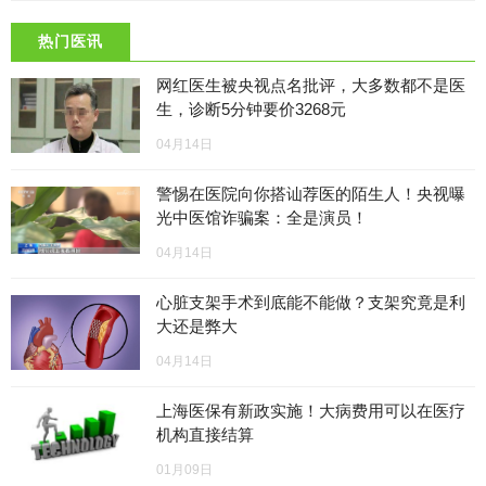
热门医讯
网红医生被央视点名批评，大多数都不是医
生，诊断5分钟要价3268元
04月14日
警惕在医院向你搭讪荐医的陌生人！央视曝
光中医馆诈骗案：全是演员！
04月14日
心脏支架手术到底能不能做？支架究竟是利
大还是弊大
04月14日
上海医保有新政实施！大病费用可以在医疗
机构直接结算
01月09日