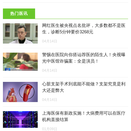
热门医讯
网红医生被央视点名批评，大多数都不是医
生，诊断5分钟要价3268元
04月14日
警惕在医院向你搭讪荐医的陌生人！央视曝
光中医馆诈骗案：全是演员！
04月14日
心脏支架手术到底能不能做？支架究竟是利
大还是弊大
04月14日
上海医保有新政实施！大病费用可以在医疗
机构直接结算
01月09日