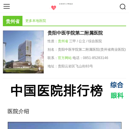
智慧医疗
医疗设备
药物器械
更多本地医院
贵州省
贵阳中医学院第二附属医院
性质：
贵州省
三甲 / 公立 / 综合医院
别名：贵阳中医学院第二附属医院(贵州省商业医院)
联系：
官方网站
电话：0851-85283146
地址：贵阳云岩区飞山街83号
医院介绍